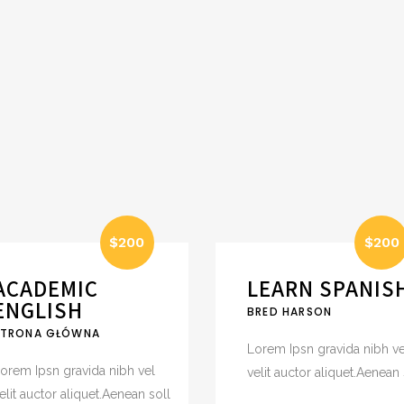
$200
$200
ACADEMIC
LEARN SPANIS
ENGLISH
BRED HARSON
STRONA GŁÓWNA
Lorem Ipsn gravida nibh ve
orem Ipsn gravida nibh vel
velit auctor aliquet.Aenean 
elit auctor aliquet.Aenean soll