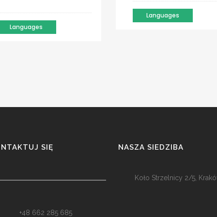
Languages
Languages
NTAKTUJ SIĘ
NASZA SIEDZIBA
Koło Strzelnicy 2/5, Krak
+48 662 285 685