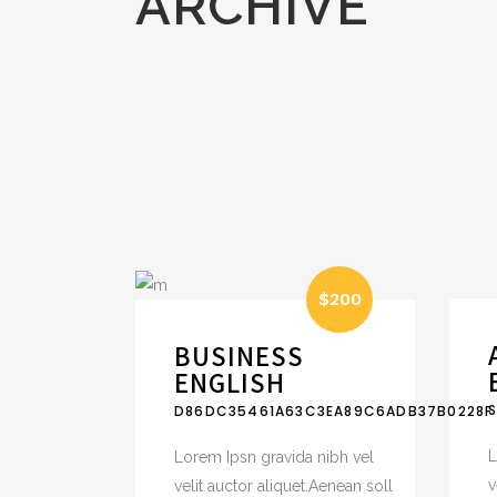
ARCHIVE
$200
BUSINESS
ENGLISH
D86DC35461A63C3EA89C6ADB37B0228F
L
Lorem Ipsn gravida nibh vel
v
velit auctor aliquet.Aenean soll