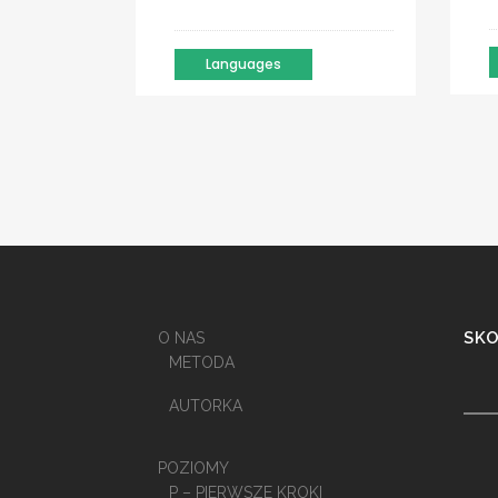
Languages
SKO
O NAS
METODA
AUTORKA
POZIOMY
P – PIERWSZE KROKI