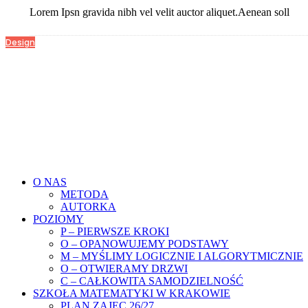
Lorem Ipsn gravida nibh vel velit auctor aliquet.Aenean soll
Design
O NAS
METODA
AUTORKA
POZIOMY
P – PIERWSZE KROKI
O – OPANOWUJEMY PODSTAWY
M – MYŚLIMY LOGICZNIE I ALGORYTMICZNIE
O – OTWIERAMY DRZWI
C – CAŁKOWITA SAMODZIELNOŚĆ
SZKOŁA MATEMATYKI W KRAKOWIE
PLAN ZAJEC 26/27