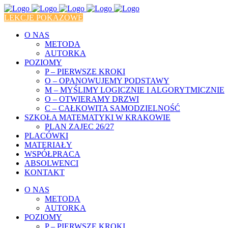
LEKCJE POKAZOWE
O NAS
METODA
AUTORKA
POZIOMY
P – PIERWSZE KROKI
O – OPANOWUJEMY PODSTAWY
M – MYŚLIMY LOGICZNIE I ALGORYTMICZNIE
O – OTWIERAMY DRZWI
C – CAŁKOWITA SAMODZIELNOŚĆ
SZKOŁA MATEMATYKI W KRAKOWIE
PLAN ZAJEC 26/27
PLACÓWKI
MATERIAŁY
WSPÓŁPRACA
ABSOLWENCI
KONTAKT
O NAS
METODA
AUTORKA
POZIOMY
P – PIERWSZE KROKI