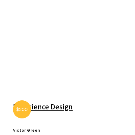
Experience Design
$200
Victor Green